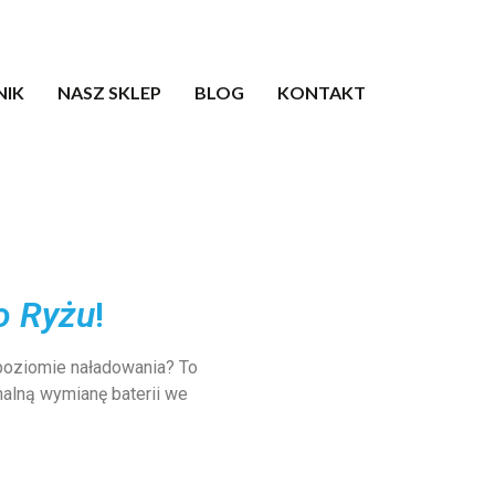
NIK
NASZ SKLEP
BLOG
KONTAKT
o Ryżu
!
 poziomie naładowania? To
alną wymianę baterii we