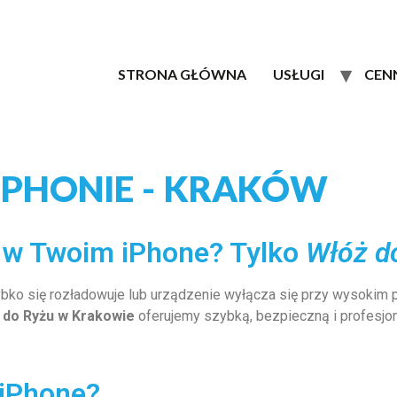
STRONA GŁÓWNA
USŁUGI
CEN
IPHONIE - KRAKÓW
i w Twoim iPhone? Tylko
Włóż d
zybko się rozładowuje lub urządzenie wyłącza się przy wysokim
 do Ryżu w Krakowie
oferujemy szybką, bezpieczną i profesjon
 iPhone?