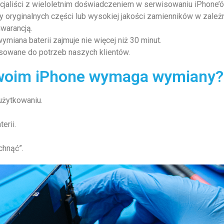
jaliści z wieloletnim doświadczeniem w serwisowaniu iPhone’ó
oryginalnych części lub wysokiej jakości zamienników w zależn
gwarancją.
iana baterii zajmuje nie więcej niż 30 minut.
asowane do potrzeb naszych klientów.
 Twoim iPhone wymaga wymiany?
użytkowaniu.
erii.
chnąć”.