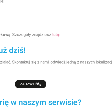
je:
łkową
. Szczegóły znajdziesz
tutaj
.
ż dziś!
iałać. Skontaktuj się z nami, odwiedź jedną z naszych lokalizacj
ZADZWOŃ
rię w naszym serwisie?